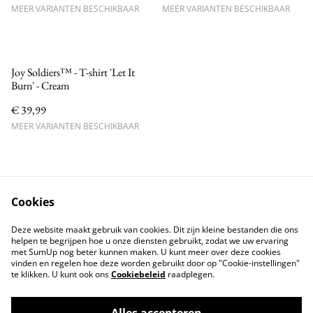
MEER VARIANTEN BESCHIKBAAR
MEER VARIANTEN BESCHIKBAAR
Joy Soldiers™ - T-shirt 'Let It
Burn' - Cream
€ 39,99
MEER VARIANTEN BESCHIKBAAR
Cookies
Neem contact met ons op
Voorwaarden
Deze website maakt gebruik van cookies. Dit zijn kleine bestanden die ons
Privacybeleid
Cookiebeleid
helpen te begrijpen hoe u onze diensten gebruikt, zodat we uw ervaring
met SumUp nog beter kunnen maken. U kunt meer over deze cookies
vinden en regelen hoe deze worden gebruikt door op "Cookie-instellingen"
te klikken. U kunt ook ons
Cookiebeleid
raadplegen.