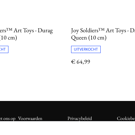
iers™ Art Toys - Durag
Joy Soldiers™ Art Toys - D
 (10 cm)
Queen (10 cm)
CHT
UITVERKOCHT
€ 64,99
t ons op
Voorwaarden
Privacybeleid
Cookiebe