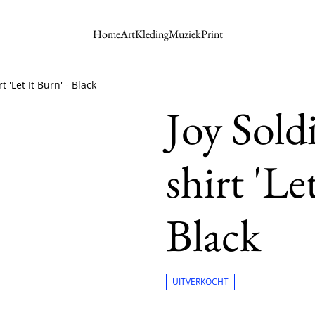
Home
Art
Kleding
Muziek
Print
t 'Let It Burn' - Black
Joy Sold
shirt 'Le
Black
UITVERKOCHT