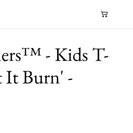
iers™ - Kids T-
t It Burn' -