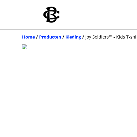
Home
/
Producten
/
Kleding
/
Joy Soldiers™ - Kids T-shir