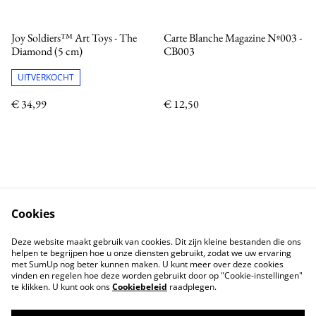
Joy Soldiers™ Art Toys - The
Carte Blanche Magazine Nº003 -
Diamond (5 cm)
CB003
UITVERKOCHT
€ 34,99
€ 12,50
Cookies
Neem contact met ons op
Voorwaarden
Deze website maakt gebruik van cookies. Dit zijn kleine bestanden die ons
Privacybeleid
Cookiebeleid
helpen te begrijpen hoe u onze diensten gebruikt, zodat we uw ervaring
met SumUp nog beter kunnen maken. U kunt meer over deze cookies
vinden en regelen hoe deze worden gebruikt door op "Cookie-instellingen"
te klikken. U kunt ook ons
Cookiebeleid
raadplegen.