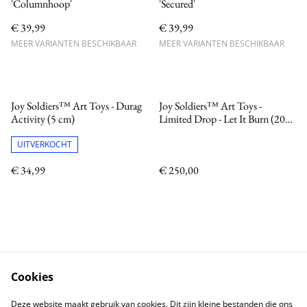
'Columnhoop'
'Secured'
€ 39,99
€ 39,99
MEER VARIANTEN BESCHIKBAAR
MEER VARIANTEN BESCHIKBAAR
Joy Soldiers™ Art Toys - Durag
Joy Soldiers™ Art Toys -
Activity (5 cm)
Limited Drop - Let It Burn (20
cm)
UITVERKOCHT
€ 34,99
€ 250,00
Cookies
Neem contact met ons op
Voorwaarden
Deze website maakt gebruik van cookies. Dit zijn kleine bestanden die ons